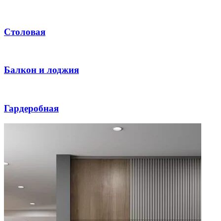
Столовая
Балкон и лоджия
Гардеробная