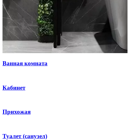
Ванная комната
Кабинет
Прихожая
Туалет (санузел)