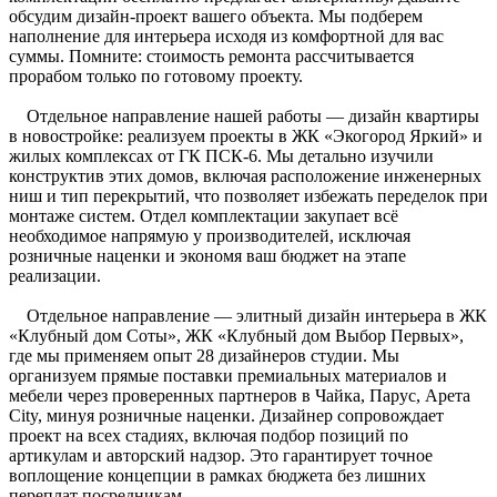
обсудим дизайн-проект вашего объекта. Мы подберем
наполнение для интерьера исходя из комфортной для вас
суммы. Помните: стоимость ремонта рассчитывается
прорабом только по готовому проекту.
Отдельное направление нашей работы — дизайн квартиры
в новостройке: реализуем проекты в ЖК «Экогород Яркий» и
жилых комплексах от ГК ПСК-6. Мы детально изучили
конструктив этих домов, включая расположение инженерных
ниш и тип перекрытий, что позволяет избежать переделок при
монтаже систем. Отдел комплектации закупает всё
необходимое напрямую у производителей, исключая
розничные наценки и экономя ваш бюджет на этапе
реализации.
Отдельное направление — элитный дизайн интерьера в ЖК
«Клубный дом Соты», ЖК «Клубный дом Выбор Первых»,
где мы применяем опыт 28 дизайнеров студии. Мы
организуем прямые поставки премиальных материалов и
мебели через проверенных партнеров в Чайка, Парус, Арета
City, минуя розничные наценки. Дизайнер сопровождает
проект на всех стадиях, включая подбор позиций по
артикулам и авторский надзор. Это гарантирует точное
воплощение концепции в рамках бюджета без лишних
переплат посредникам.