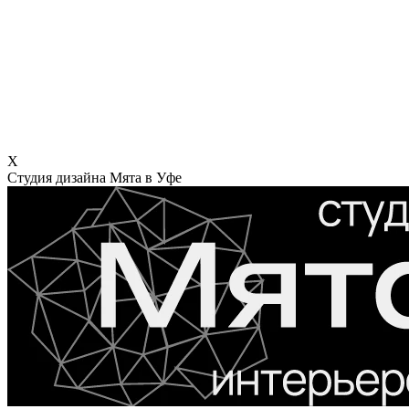
X
Студия дизайна Мята в Уфе