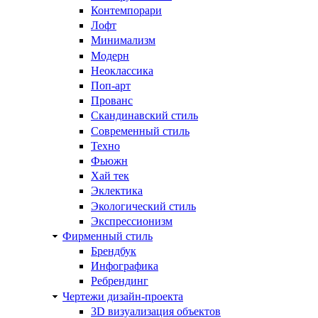
Контемпорари
Лофт
Минимализм
Модерн
Неоклассика
Поп-арт
Прованс
Скандинавский стиль
Современный стиль
Техно
Фьюжн
Хай тек
Эклектика
Экологический стиль
Экспрессионизм
Фирменный стиль
Брендбук
Инфографика
Ребрендинг
Чертежи дизайн-проекта
3D визуализация объектов