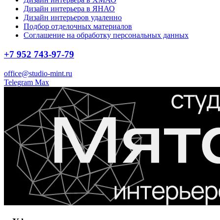
Дизайн интерьера в ЯНАО
Дизайн интерьеров удаленно
Подбор отделочных материалов
Соглашение на обработку персональных данных
+7 952 743-97-79
office@studio-mint.ru
Telegram
Max